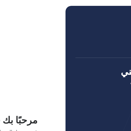
ني
مرحبًا بك 